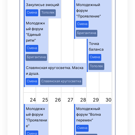
Закулисье эмоций
Молодежный
форум
Смена
Тополек
"Проявление"
Молодежн
Смена
ый форум
Бригантина
"Единый
ритм"
Точка
Смена
баланса
Бригантина
Смена
Тополек
Славянская кругосветка. Маска
и душа.
Смена
Славянская кругосветка
24
25
26
27
28
29
30
Молодежн
Молодежный
ый форум
форум "Волна
"Проявлени
перемен"
е"
Смена
Смена