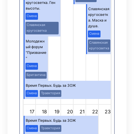
кругосветка. Ген
высоты.
Славянская
кругосветк
Смена
а. Маска и
Славянская
душа.
кругосветка
Смена
Молодежн
Славянская
ый форум
кругосветка
"Призвание
"
Смена
Бригантина
Время Первых. Будь за ЗОЖ
Смена
Траектория
17
18
19
20
21
22
23
Время Первых. Будь за ЗОЖ
Смена
Траектория