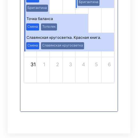
Бригантина
Бригантина
Точка баланса
Смена
Тополек
Славянская кругосветка. Красная книга.
Смена
Славянская кругосветка
31
1
2
3
4
5
6