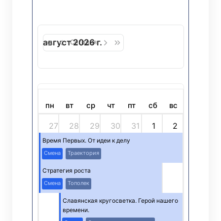
август 2026 г.
Сегодня
пн
вт
ср
чт
пт
сб
вс
27
28
29
30
31
1
2
Время Первых. От идеи к делу
Смена
Траектория
Стратегия роста
Смена
Тополек
Славянская кругосветка. Герой нашего
времени.