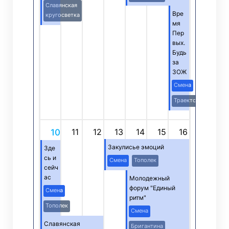
Славянская
Вре
кругосветка
мя
Пер
вых.
Будь
за
ЗОЖ
Смена
Траектория
11
12
13
14
15
16
10
Закулисье эмоций
Зде
сь и
Смена
Тополек
сейч
ас
Молодежный
форум "Единый
Смена
ритм"
Тополек
Смена
Славянская
Бригантина