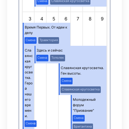
Смена
Славянская кругосветка
3
4
5
6
7
8
9
Время Первых. От идеи к
делу
Смена
Траектория
Сла
Здесь и сейчас
вянс
Смена
Тополек
кая
круг
Славянская кругосветка.
осве
Ген высоты.
тка.
Смена
Геро
й
Славянская кругосветка
наш
его
Молодежный
вре
форум
мен
"Призвание"
и.
Смена
Смена
Бригантина