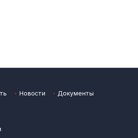
ть
Новости
Документы
и